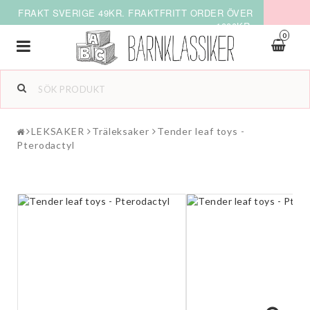
FRAKT SVERIGE 49KR. FRAKTFRITT ORDER ÖVER
1000KR.
0
Toggle
navigation
LEKSAKER
Träleksaker
Tender leaf toys -
Pterodactyl