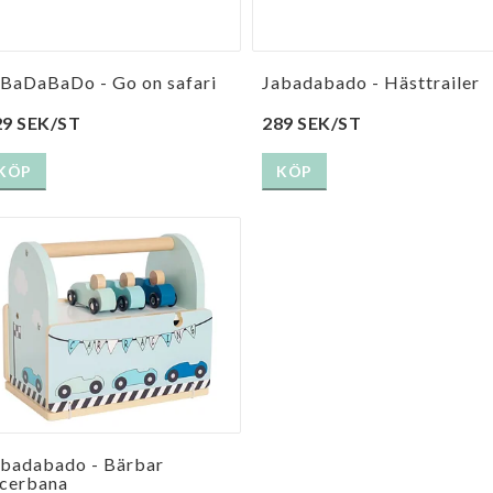
aBaDaBaDo - Go on safari
Jabadabado - Hästtrailer
29 SEK/ST
289 SEK/ST
KÖP
KÖP
abadabado - Bärbar
acerbana