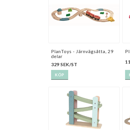
PlanToys - Järnvägsåtta, 29
Pl
delar
1
329 SEK/ST
KÖP