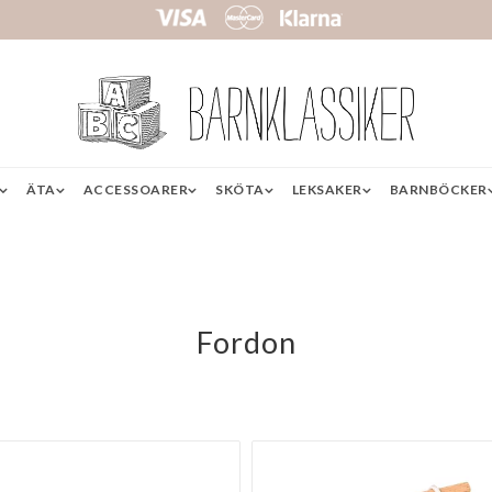
ÄTA
ACCESSOARER
SKÖTA
LEKSAKER
BARNBÖCKER
Fordon