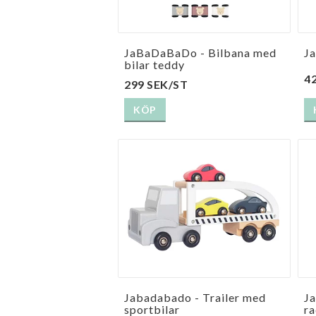
JaBaDaBaDo - Bilbana med
J
bilar teddy
4
299 SEK/ST
KÖP
Jabadabado - Trailer med
J
sportbilar
r