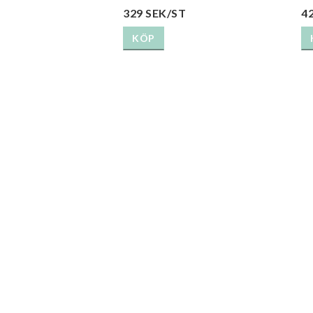
329 SEK/ST
4
KÖP