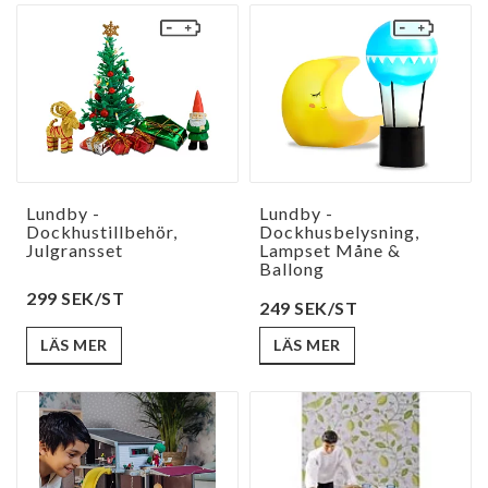
Lundby -
Lundby -
Dockhustillbehör,
Dockhusbelysning,
Julgransset
Lampset Måne &
Ballong
299 SEK/ST
249 SEK/ST
LÄS MER
LÄS MER