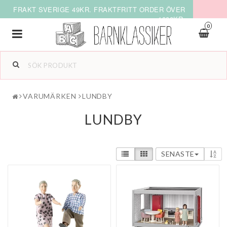
FRAKT SVERIGE 49KR. FRAKTFRITT ORDER ÖVER
1000KR.
0
Toggle
navigation
VARUMÄRKEN
LUNDBY
LUNDBY
SENASTE