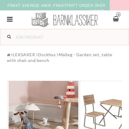
FRAKT SVERIGE 49KR. FRAKTFRITT ORDER ÖVER
1000KR.
0
Toggle
navigation
LEKSAKER
Dockhus
Maileg - Garden set, table
with chair and bench