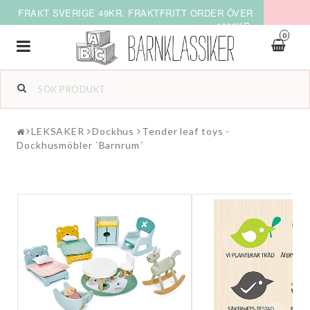
FRAKT SVERIGE 49KR. FRAKTFRITT ORDER ÖVER
1000KR.
0
Toggle
navigation
LEKSAKER
Dockhus
Tender leaf toys -
Dockhusmöbler `Barnrum´